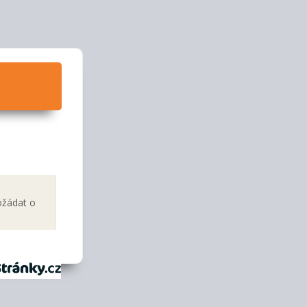
ožádat o
tránky.cz